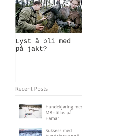
Lyst å bli med
på jakt?
Recent Posts
Hundekjøring med
MB stillas på
Hamar
Suksess med