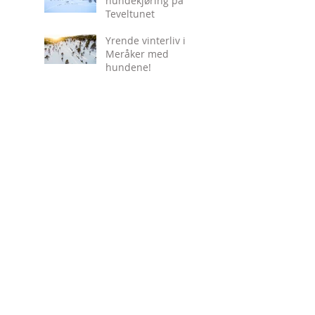
hundekjøring på
Teveltunet
Yrende vinterliv i
Meråker med
hundene!
Omtale i Bladet
Hundekjøring
Lyst å bli med på
jakt?
Åpen gård med
valpekos og
hundekjøring
søndag 2. juli.
8 valper født!