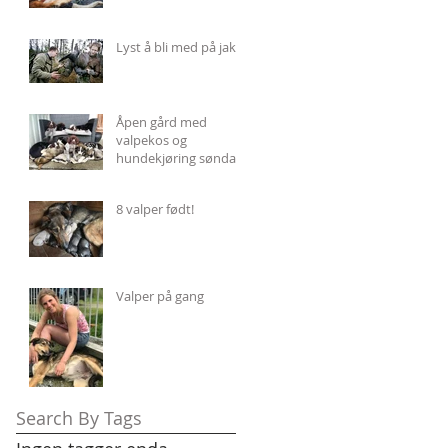
Lyst å bli med på jakt?
Åpen gård med
valpekos og
hundekjøring søndag
2. juli.
8 valper født!
Valper på gang
Search By Tags