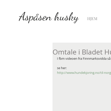
Aspåsen husky
HJEM
Omtale i Bladet H
I fbm videoen fra Finnmarksvidda så 
se her:
http://www.hundekjoring.no/til-no