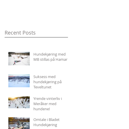
Recent Posts
Hundekjøring med
MB stillas på Hamar
Suksess med
hundekjøring på
Teveltunet
Yrende vinterliv i
Meråker med
hundene!
Omtale i Bladet
Hundekjøring