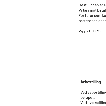
Bestillingen er r
Vi tar i mot beta
For turer som ko
resterende senes
Vipps til 116910
Avbestilling​
Ved avbestilli
beløpet.
Ved avbestilli