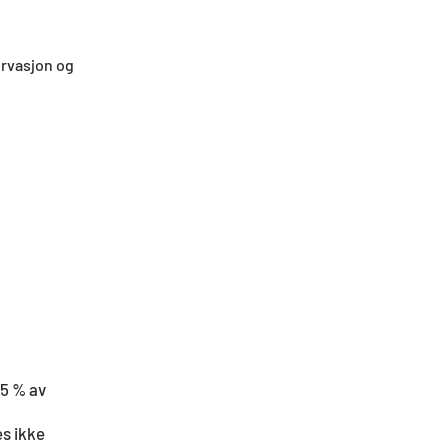
ervasjon og
75 % av
es ikke