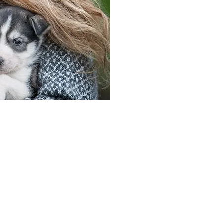
ørsidveien 169, 7530