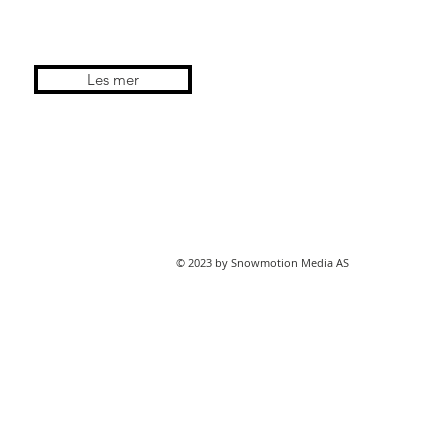
Les mer
 Meråker.
© 2023 by Snowmotion Media AS