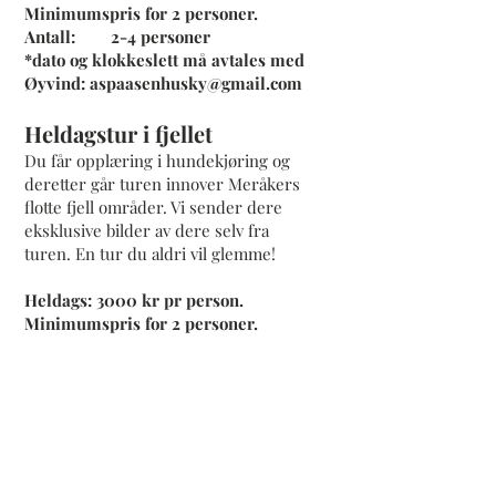
Minimumspris for 2 personer.
Antall: 2-4 personer
*dato og klokkeslett må avtales med
Øyvind:
aspaasenhusky@gmail.com
Heldagstur i fjellet
Du får opplæring i hundekjøring og
deretter går turen innover Meråkers
flotte fjell områder. Vi sender dere
eksklusive bilder av dere selv fra
turen. En tur du aldri vil glemme!
Heldags: 3000 kr pr person.
Minimumspris for 2 personer.
Ta kontakt for tilgjengelige tider!
Vi har opplegg for både store og små
grupper som skoler, familier og
enkeltpersoner hele året. På barmark
kjører vi hundene med firehjulsvogner.