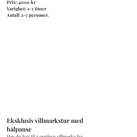
Pris: 4000 kr
Varighet: 1-3 timer
Antall 2-5 personer.
Eksklusiv villmarkstur med
bålpause
Har du lyst til å oppleve villmarka fra